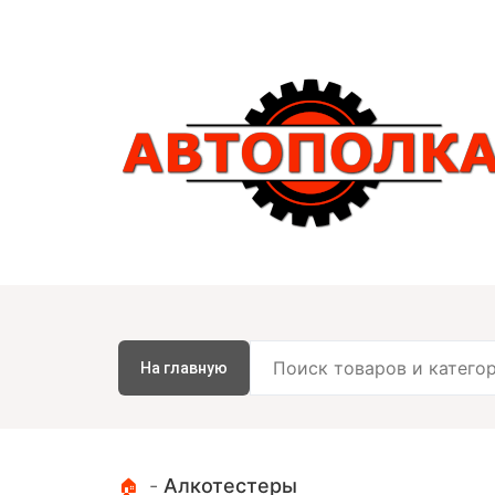
На главную
-
Алкотестеры
🏠