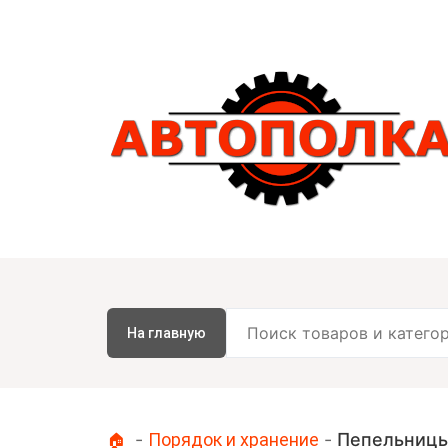
На главную
-
Порядок и хранение
-
Пепельниц
🏠